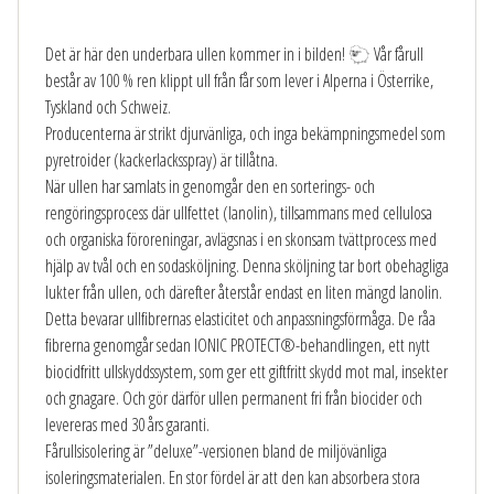
Det är här den underbara ullen kommer in i bilden! 🐑 Vår fårull
består av 100 % ren klippt ull från får som lever i Alperna i Österrike,
Tyskland och Schweiz.
Producenterna är strikt djurvänliga, och inga bekämpningsmedel som
pyretroider (kackerlacksspray) är tillåtna.
När ullen har samlats in genomgår den en sorterings- och
rengöringsprocess där ullfettet (lanolin), tillsammans med cellulosa
och organiska föroreningar, avlägsnas i en skonsam tvättprocess med
hjälp av tvål och en sodasköljning. Denna sköljning tar bort obehagliga
lukter från ullen, och därefter återstår endast en liten mängd lanolin.
Detta bevarar ullfibrernas elasticitet och anpassningsförmåga. De råa
fibrerna genomgår sedan IONIC PROTECT®-behandlingen, ett nytt
biocidfritt ullskyddssystem, som ger ett giftfritt skydd mot mal, insekter
och gnagare. Och gör därför ullen permanent fri från biocider och
levereras med 30 års garanti.
Fårullsisolering är ”deluxe”-versionen bland de miljövänliga
isoleringsmaterialen. En stor fördel är att den kan absorbera stora