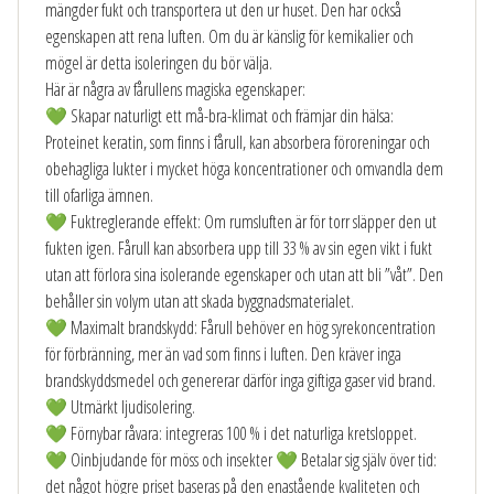
Är du intresserad av vårt nyhetsbrev?
mängder fukt och transportera ut den ur huset. Den har också
egenskapen att rena luften. Om du är känslig för kemikalier och
Anmäl dig här:
mögel är detta isoleringen du bör välja.
Här är några av fårullens magiska egenskaper:
💚 Skapar naturligt ett må-bra-klimat och främjar din hälsa:
Proteinet keratin, som finns i fårull, kan absorbera föroreningar och
obehagliga lukter i mycket höga koncentrationer och omvandla dem
till ofarliga ämnen.
💚 Fuktreglerande effekt: Om rumsluften är för torr släpper den ut
fukten igen. Fårull kan absorbera upp till 33 % av sin egen vikt i fukt
Laddar formulär…
utan att förlora sina isolerande egenskaper och utan att bli ”våt”. Den
behåller sin volym utan att skada byggnadsmaterialet.
💚 Maximalt brandskydd: Fårull behöver en hög syrekoncentration
för förbränning, mer än vad som finns i luften. Den kräver inga
brandskyddsmedel och genererar därför inga giftiga gaser vid brand.
💚 Utmärkt ljudisolering.
💚 Förnybar råvara: integreras 100 % i det naturliga kretsloppet.
💚 Oinbjudande för möss och insekter 💚 Betalar sig själv över tid:
det något högre priset baseras på den enastående kvaliteten och