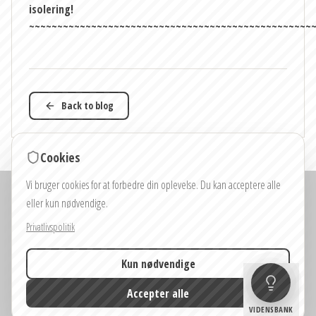
isolering!
~~~~~~~~~~~~~~~~~~~~~~~~~~~~~~~~~~~~~~~~~~~~~~~~~~
Back to blog
Cookies
Vi bruger cookies for at forbedre din oplevelse. Du kan acceptere alle
Bemærk: Billeder og visualiseringer på hjemmesiden og i huskonfiguratorerne
eller kun nødvendige.
er kun vejledende.
Farver, materialer og detaljer vist på billederne kan afvige fra det endelige
Privatlivspolitik
produkt.
Kun nødvendige
© 2026 Vagabond Haven
Accepter alle
Imprint
Fortrolighedspolitik
VIDENSBANK