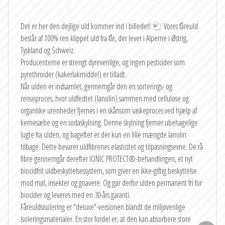
Det er her den dejlige uld kommer ind i billedet! 🐑 Vores fåreuld
består af 100% ren klippet uld fra får, der lever i Alperne i Østrig,
Tyskland og Schweiz.
Producenterne er strengt dyrevenlige, og ingen pesticider som
pyrethroider (kakerlakmiddel) er tilladt.
Når ulden er indsamlet, gennemgår den en sorterings- og
renseproces, hvor uldfedtet (lanolin) sammen med cellulose og
organiske urenheder fjernes i en skånsom vaskeproces ved hjælp af
kernesæbe og en sodaskylning. Denne skylning fjerner ubehagelige
lugte fra ulden, og bagefter er der kun en lille mængde lanolin
tilbage. Dette bevarer uldfibrenes elasticitet og tilpasningsevne. De rå
fibre gennemgår derefter IONIC PROTECT®-behandlingen, et nyt
biocidfrit uldbeskyttelsessystem, som giver en ikke-giftig beskyttelse
mod møl, insekter og gnavere. Og gør derfor ulden permanent fri for
biocider og leveres med en 30-års garanti.
Fåreuldsisolering er "deluxe"-versionen blandt de miljøvenlige
isoleringsmaterialer. En stor fordel er, at den kan absorbere store