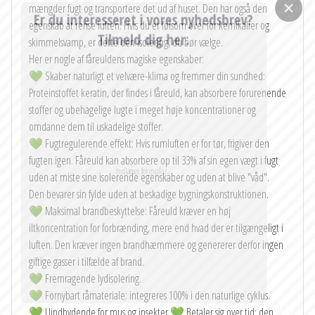
mængder fugt og transportere det ud af huset. Den har også den
Er du interesseret i vores nyhedsbrev?
egenskab at rense luften. Hvis du er følsom over for kemikalier og
Tilmeld dig her:
skimmelsvamp, er dette den isolering, du bør vælge.
Her er nogle af fåreuldens magiske egenskaber:
E-mail
*
💚 Skaber naturligt et velvære-klima og fremmer din sundhed:
Proteinstoffet keratin, der findes i fåreuld, kan absorbere forurenende
stoffer og ubehagelige lugte i meget høje koncentrationer og
omdanne dem til uskadelige stoffer.
Jeg giver samtykke til, at mine kontaktoplysninger indsamles og
💚 Fugtregulerende effekt: Hvis rumluften er for tør, frigiver den
behandles for at besvare min henvendelse. Dataene slettes, når
min anmodning er behandlet.
fugten igen. Fåreuld kan absorbere op til 33% af sin egen vægt i fugt
Bemærk: Du kan til enhver tid trække dit samtykke tilbage ved at sende en e-
uden at miste sine isolerende egenskaber og uden at blive "våd".
mail til info@vagabondhaven.com. Detaljeret information om håndtering af
brugerdata findes i vores privatlivspolitik.
Den bevarer sin fylde uden at beskadige bygningskonstruktionen.
💚 Maksimal brandbeskyttelse: Fåreuld kræver en høj
Send
iltkoncentration for forbrænding, mere end hvad der er tilgængeligt i
luften. Den kræver ingen brandhæmmere og genererer derfor ingen
giftige gasser i tilfælde af brand.
💚 Fremragende lydisolering.
💚 Fornybart råmateriale: integreres 100% i den naturlige cyklus.
💚 Uindbydende for mus og insekter 💚 Betaler sig over tid: den