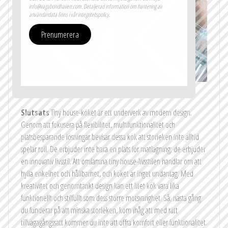
info@vagabondhaven.com. Detaljerad information om hantering av
användardata finns i vår integritetspolicy.
Prenumerera
Slutsats
Tiny house-köket är ett underverk av modern design.
Genom att fokusera på flexibilitet, multifunktionalitet och
platsbesparande lösningar bevisar dessa kök att storleken inte alltid
spelar roll. De erbjuder inte bara en plats för matlagning; de erbjuder
en innovativ livsstil. Att omfamna tiny house-livsstilen handlar om att
hylla enkelhet och hållbarhet, och köket är inget undantag. Med
kreativitet och genomtänkt design kan ett litet kök vara lika
funktionellt och stilfullt som dess större motsvarighet. Så, nästa gång
du funderar på att minska storleken, kom ihåg att med rätt
tillvägagångssätt kommer du inte att offra komfort eller funktionalitet.