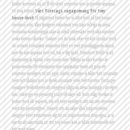
Istället kommer du att få ett unikt utrymme som är perfekt anpassat
till dina behov.
Vårt företags engagemang för tiny
house-livet
På Vagabond Haven har vi alltid trott på tiny house-
rörelsens etos. Våra designer inkluderar inte bara många av dessa
innovativa kökslösningar utan är också utformade med våra kunders
unika behov i åtanke. Oavsett om du letar efter ett kök utrustat med
de senaste kompakta vitvarorna eller en mer grundläggande layout
som du kan anpassa över tid, har vi dig täckt. Dessutom förstår vi att
anpassning är hjärtat i tiny house-livet. Många av våra kunder är
passionerade DIY-entusiaster som uppskattar resan att göra ett
utrymme verkligen till sitt eget. Därför erbjuder vi både fullt utrustade
hem och sådana som är delvis utrustade eller helt tomma. Detta ger
husägare flexibiliteten att integrera några av dessa lösningar i sin egen
takt, vilket ger en personlig touch till varje vrå. Kom ihåg, medan vi
bidrar med vår expertis, blir ett hem verkligen ditt när det resonerar
med din personlighet. Oavsett om du väljer våra toppmoderna
designer eller bestämmer dig för att implementera dina egna, är vi
här för att säkerställa att ditt tiny house-kök är både funktionellt och
fyllt med hjärta.