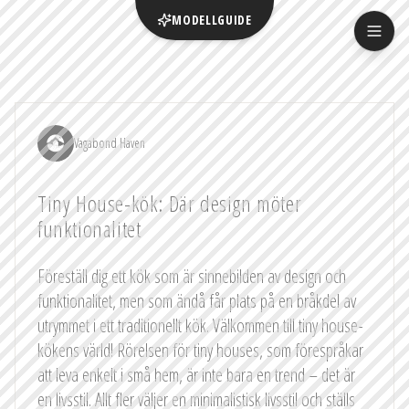
MODELLGUIDE
Vagabond Haven
Tiny House-kök: Där design möter
funktionalitet
Föreställ dig ett kök som är sinnebilden av design och
funktionalitet, men som ändå får plats på en bråkdel av
utrymmet i ett traditionellt kök. Välkommen till tiny house-
kökens värld! Rörelsen för tiny houses, som förespråkar
att leva enkelt i små hem, är inte bara en trend – det är
en livsstil. Allt fler väljer en minimalistisk livsstil och ställs