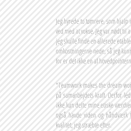
Jeg hyrede to tømrere, som hjalp 
ved med at vokse. Jeg var nødt til a
jeg skulle finde en allerede etabl
omkostningerne nede, så jeg kunn
for er det ikke en af hovedpointerne
"Teamwork makes the dream work"
på samarbejdets kraft. Derfor ledt
ikke kun delte mine etiske værdie
også havde viden og håndværk ti
kvalitet, jeg stræbte efter.