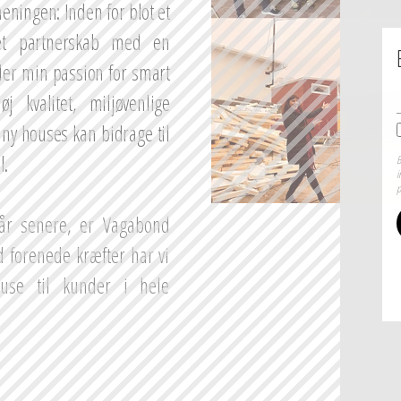
eningen: Inden for blot et 
t partnerskab med en 
ler min passion for smart 
j kvalitet, miljøvenlige 
ny houses kan bidrage til 
l.
B
i
p
år senere, er Vagabond 
forenede kræfter har vi 
use til kunder i hele 