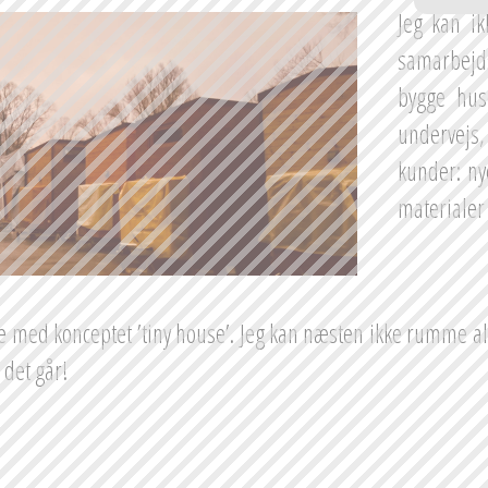
Jeg kan ik
samarbejd
bygge hus
undervejs,
kunder: ny
materialer
med konceptet ’tiny house’. Jeg kan næsten ikke rumme alle 
det går!