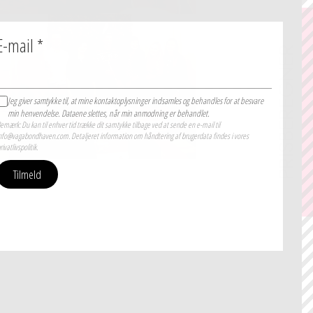
E-mail
*
PRISBEREGNER
Jeg giver samtykke til, at mine kontaktoplysninger indsamles og behandles for at besvare
min henvendelse. Dataene slettes, når min anmodning er behandlet.
emærk: Du kan til enhver tid trække dit samtykke tilbage ved at sende en e-mail til
nfo@vagabondhaven.com. Detaljeret information om håndtering af brugerdata findes i vores
rivatlivspolitik.
Tilmeld