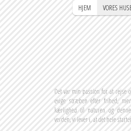
HJEM
VORES HUS
Det var min passion for at rejse 
evige stræben efter frihed, me
kærlighed til naturen og denn
verden, vi lever i, at det hele start