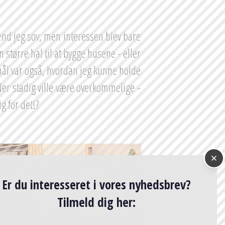
nd jeg sov, men interessen blev bare 
 større hal til at bygge husene - eller 
mål var også, hvordan jeg kunne holde 
r stadig ville være overkommelige - 
g for det!?
Er du interesseret i vores nyhedsbrev?
Tilmeld dig her: