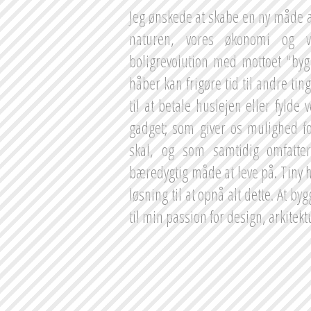
Jeg ønskede at skabe en ny måde at
naturen, vores økonomi og vo
boligrevolution med mottoet "byg 
håber kan frigøre tid til andre tin
til at betale huslejen eller fyld
gadget; som giver os mulighed for a
skal, og som samtidig omfatte
bæredygtig måde at leve på. Tiny 
løsning til at opnå alt dette. At b
til min passion for design, arkitek