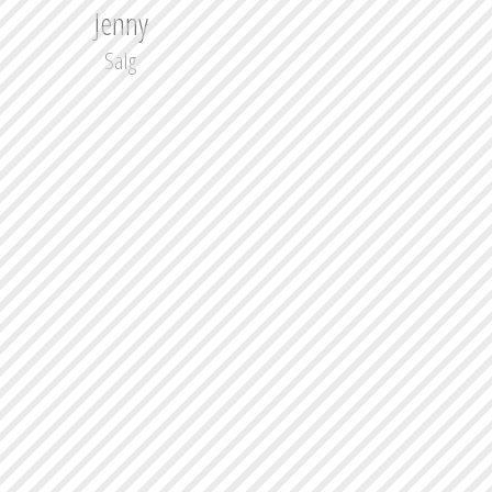
Jenny
Salg