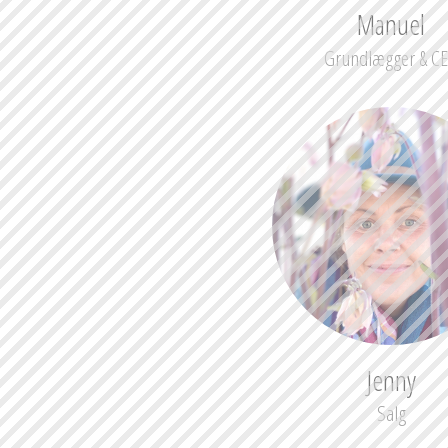
Manuel
Grundlægger & C
Jenny
Salg