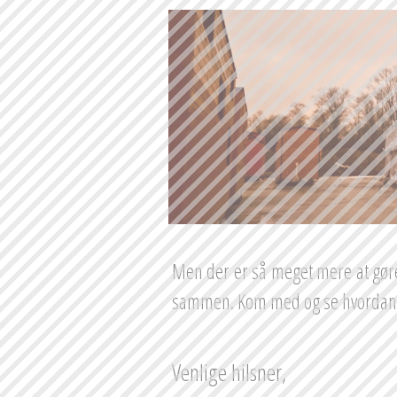
Men der er så meget mere at gøre 
sammen. Kom med og se hvordan 
Venlige hilsner,