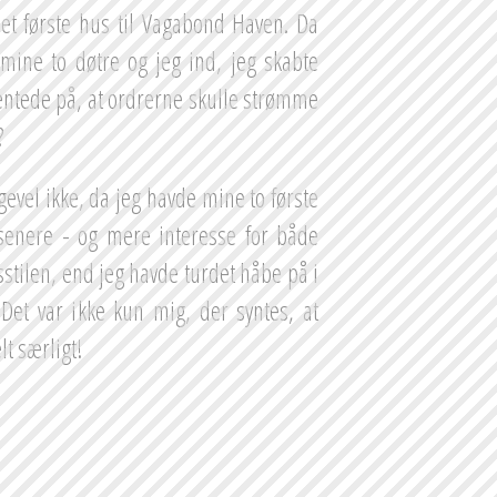
et første hus til Vagabond Haven. Da 
e mine to døtre og jeg ind, jeg skabte 
tede på, at ordrerne skulle strømme 
?
gevel ikke, da jeg havde mine to første 
nere - og mere interesse for både 
stilen, end jeg havde turdet håbe på i 
et var ikke kun mig, der syntes, at 
t særligt!