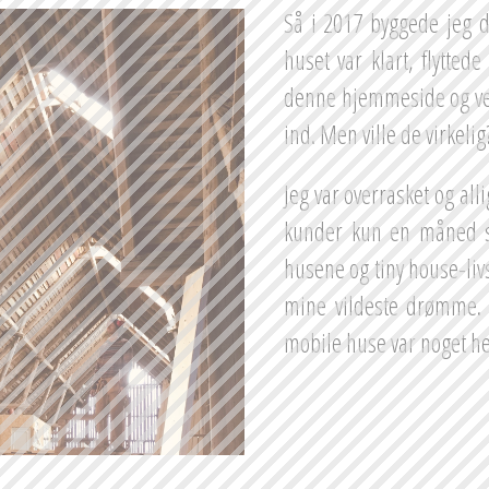
Så i 2017 byggede jeg d
huset var klart, flytted
denne hjemmeside og ven
ind. Men ville de virkelig
Jeg var overrasket og alli
kunder kun en måned se
husene og tiny house-livs
mine vildeste drømme. D
mobile huse var noget hel