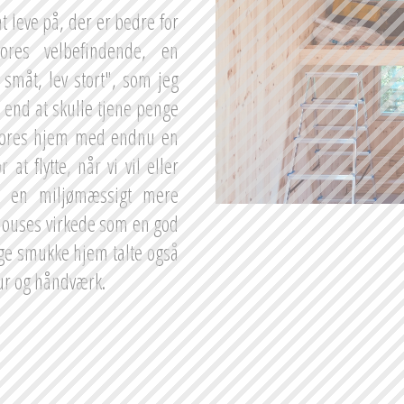
 leve på, der er bedre for 
res velbefindende, en 
småt, lev stort", som jeg 
g end at skulle tjene penge 
e vores hjem med endnu en 
t flytte, når vi vil eller 
r en miljømæssigt mere 
houses virkede som en god 
ygge smukke hjem talte også 
tur og håndværk.