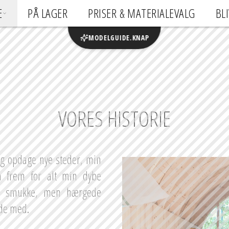
E
PÅ LAGER
PRISER & MATERIALEVALG
BL
MODELGUIDE.KNAP
VORES HISTORIE
og opdage nye steder, min 
n frem for alt min dybe 
e smukke, men hærgede 
ede med.
