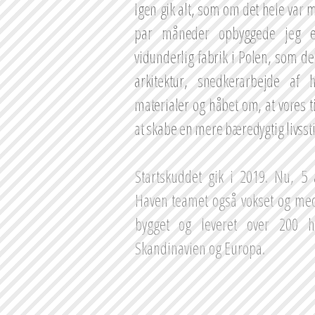
Igen gik alt, som om det hele var m
par måneder opbyggede jeg e
vidunderlig fabrik i Polen, som de
arkitektur, snedkerarbejde af hø
materialer og håbet om, at vores ti
at skabe en mere bæredygtig livssti
Startskuddet gik i 2019. Nu, 5 
Haven teamet også vokset og med 
bygget og leveret over 200 h
Skandinavien og Europa.