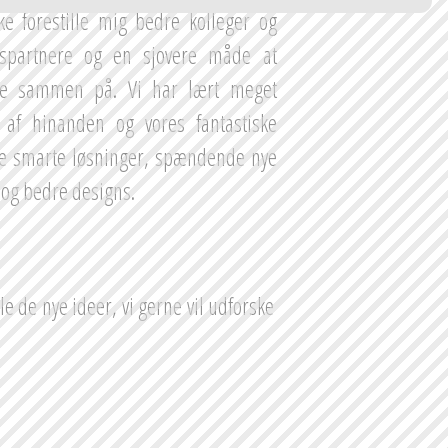
ke forestille mig bedre kolleger og 
spartnere og en sjovere måde at 
e sammen på. Vi har lært meget 
 af hinanden og vores fantastiske 
e smarte løsninger, spændende nye 
 og bedre designs. 
de nye ideer, vi gerne vil udforske 