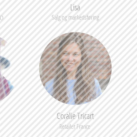
Lisa
Salg og markedsføring
EO
Coralie Tricart
Retailer France