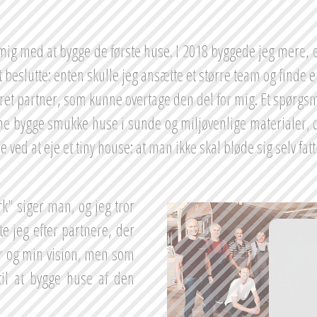
mig med at bygge de første huse. I 2018 byggede jeg mere, e
t beslutte: enten skulle jeg ansætte et større team og finde en
eret partner, som kunne overtage den del for mig. Et spørgs
e bygge smukke huse i sunde og miljøvenlige materialer, de
 ved at eje et tiny house: at man ikke skal bløde sig selv fatti
 siger man, og jeg tror 
e jeg efter partnere, der 
r og min vision, men som 
l at bygge huse af den 