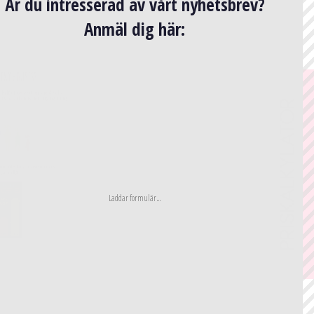
Är du intresserad av vårt nyhetsbrev?
Anmäl dig här:
E-post
*
PRISKALKYLATOR
Jag samtycker till att mina kontaktuppgifter samlas in och behandlas för att svara på min
förfrågan. Uppgifterna raderas när mitt ärende har hanterats.
bs! Du kan när som helst återkalla ditt samtycke genom att mejla info@vagabondhaven.com.
etaljerad information om hantering av användardata finns i vår integritetspolicy.
Skicka