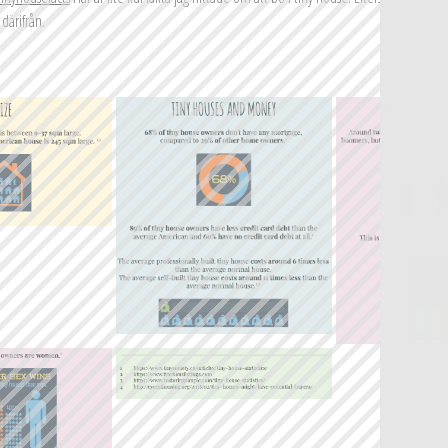
 därifrån.
O
D