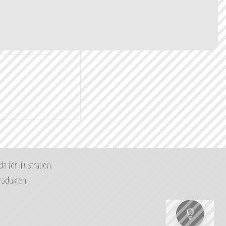
 för illustration.
produkten.