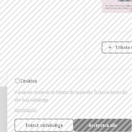
Tillbaka 
Cookies
Vi använder cookies för att förbättra din upplevelse. Du kan acceptera alla
Obs: Bilder och v
eller bara nödvändiga.
Färger, m
Integritetspolicy
Endast nödvändiga
Acceptera alla