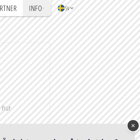
ARTNER
INFO
SV
h hur
är störst i USA