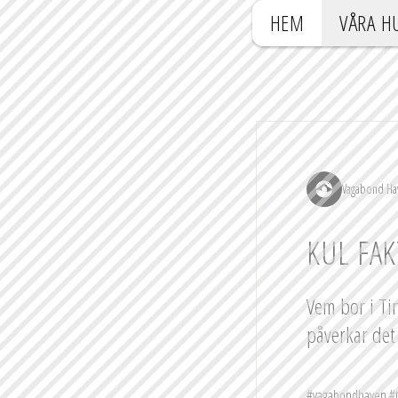
HEM
VÅRA H
Vagabond Ha
KUL FAKT
Vem bor i Tin
påverkar det 
#vagabondhaven
#