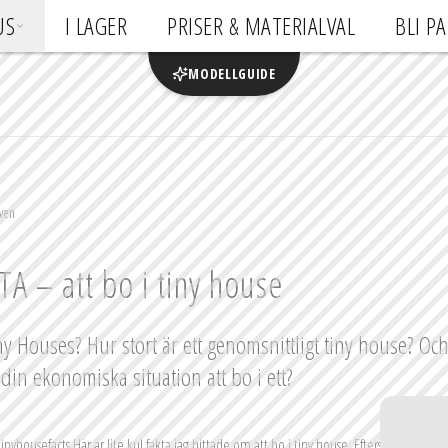
US
I LAGER
PRISER & MATERIALVAL
BLI P
MODELLGUIDE
ven
A – att bo i tiny house
y Houses? Hur stort är ett genomsnittligt tiny house? Oc
din ekonomiska situation att bo i ett?
tinyhousefacts
Här är lite kul fakta jag hittade om att bo i tiny house. Eftersom rörelsen 