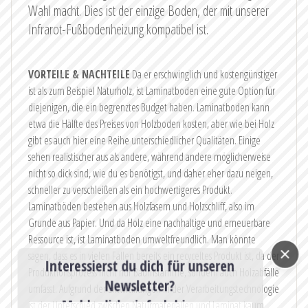
Wahl macht. Dies ist der einzige Boden, der mit unserer
Infrarot-Fußbodenheizung kompatibel ist.
VORTEILE & NACHTEILE
Da er erschwinglich und kostengünstiger
ist als zum Beispiel Naturholz, ist Laminatboden eine gute Option für
diejenigen, die ein begrenztes Budget haben. Laminatboden kann
etwa die Hälfte des Preises von Holzboden kosten, aber wie bei Holz
gibt es auch hier eine Reihe unterschiedlicher Qualitäten. Einige
sehen realistischer aus als andere, während andere möglicherweise
nicht so dick sind, wie du es benötigst, und daher eher dazu neigen,
schneller zu verschleißen als ein hochwertigeres Produkt.
Laminatböden bestehen aus Holzfasern und Holzschliff, also im
Grunde aus Papier. Und da Holz eine nachhaltige und erneuerbare
Ressource ist, ist Laminatboden umweltfreundlich. Man könnte
sagen, dass es in vielen Fällen bereits ein recyceltes Produkt ist, da der
Interessierst du dich für unseren
Produktionsprozess nicht nur Baumstämme, sondern auch Holzabfälle
Newsletter?
umfasst. Aufgrund der Entwicklungen in der Verarbeitungstechnologie
Melde dich einfach hier an:
ist der Unterschied zwischen Naturmaterialien und Laminat kaum