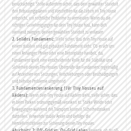
berücksichtigst. Stelle außerdem sicher, dass dein gewählter Standort
den Bebauungsplänen und Vorschriften für das Leben im Tiny House
entspricht, um rechtliche Probleme zu vermeiden. Wenn du die
richtigen Genehmigungen für dein Tiny House hast, kann dich
niemand zwingen, deinen gewählten Standort zu verlassen.
2. Solides Fundament:
Stelle sicher, dass dein Tiny House auf
einem stabilen und gut gebauten Fundament steht. Ob es sich um
einen Anhänger, Pfeiler oder eine Betonplatte handelt, das
Fundament spielt eine entscheidende Rolle für die Stabilität und
Sicherheit deines Tiny Houses. Überprüfe das Fundament regelmäßig
auf Anzeichen von Setzungen, Verschiebungen oder Beschädigungen
und behebe Probleme umgehend.
3. Fundamentverankerung (für Tiny Houses auf
Rädern):
Wenn dein Tiny House auf Rädern steht, stelle sicher, dass
es beim Parken ordnungsgemäß verankert ist. Starke Winde oder
Bewegungen während des Transports können Sicherheitsrisiken
darstellen. Verwende stabile Anker und befolge die
Herstellerrichtlinien zur Sicherung deines Tiny Houses.
Abschnitt 2: Off-Grid vs. On-Grid Leben
Bewerte, ob du off-