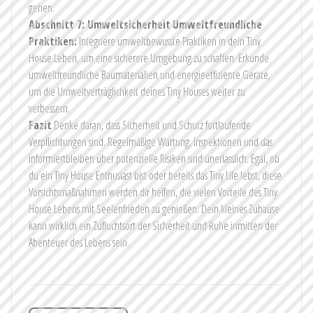
gehen.
Abschnitt 7: Umweltsicherheit
Umweltfreundliche
Praktiken:
Integriere umweltbewusste Praktiken in dein Tiny
House Leben, um eine sicherere Umgebung zu schaffen. Erkunde
umweltfreundliche Baumaterialien und energieeffiziente Geräte,
um die Umweltverträglichkeit deines Tiny Houses weiter zu
verbessern.
Fazit
Denke daran, dass Sicherheit und Schutz fortlaufende
Verpflichtungen sind. Regelmäßige Wartung, Inspektionen und das
Informiertbleiben über potenzielle Risiken sind unerlässlich. Egal, ob
du ein Tiny House Enthusiast bist oder bereits das Tiny Life lebst, diese
Vorsichtsmaßnahmen werden dir helfen, die vielen Vorteile des Tiny
House Lebens mit Seelenfrieden zu genießen. Dein kleines Zuhause
kann wirklich ein Zufluchtsort der Sicherheit und Ruhe inmitten der
Abenteuer des Lebens sein.