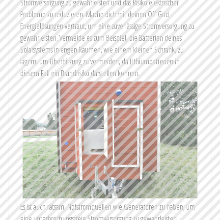
Stromversorgung zu gewährleisten und das Risiko elektrischer
Probleme zu reduzieren. Mache dich mit deinen Off-Grid-
Energielösungen vertraut, um eine zuverlässige Stromversorgung zu
gewährleisten. Vermeide es zum Beispiel, die Batterien deines
Solarsystems in engen Räumen, wie einem kleinen Schrank, zu
lagern, um Überhitzung zu vermeiden, da Lithiumbatterien in
diesem Fall ein Brandrisiko darstellen können.
Es ist auch ratsam, Notstromquellen wie Generatoren zu haben, um
eine unterbrechungsfreie Stromversorgung zu gewährleisten,