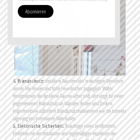
Abonnieren
4. Brandschutz:
Installiere Rauchmelder in wichtigen Bereichen
deines Tiny Houses und halte Feuerlöscher zugänglich. Wähle
Heizoptionen, die für kleine Räume sicher sind, und sorge für einen
angemessenen Brandschutz an Wänden, Böden und Decken.
Implementiere außerdem Brandschutzmaßnahmen wie die korrekte
Lagerung von brennbaren Materialien.
5. Elektrische Sicherheit:
Beauftrage einen zertifizierten
Elektriker mit der Installation und regelmäßigen Inspektion der