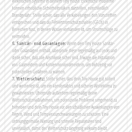
elektrischen Systeme in deinem Tiny House. Elektrische Probleme
können erhebliche Sicherheitsrisiken darstellen, einschließlich
Brandgefahr. Stelle sicher, dass alle Verkabelungen den Vorschriften
entsprechen und dass du Fehlerstromschutzschalter (GFCIs) in
Bereichen hast, in denen Wasser vorhanden ist, um Stromschläge zu
vermeiden.
6. Sanitär- und Gasanlagen:
Wenn dein Tiny House Sanitär-
oder Gasanlagen enthält, überprüfe diese regelmäßig auf Lecks und
stelle sicher, dass alle Anschlüsse sicher sind. Erwäge die Installation
von Gasmeldern und Kohlenmonoxidmeldern, um frühzeitig vor
potenziellen Gefahren zu warnen.
7. Wetterschutz:
Stelle sicher, dass dein Tiny House gut isoliert
und wetterfest ist, um ein komfortables und sicheres Wohnklima zu
gewährleisten. Überprüfe außerdem regelmäßig deine
Wetterschutzmaßnahmen, um potenzielle Probleme umgehend zu
beheben und dein Tiny House vor den schädlichen Auswirkungen von
Regen, Wind und Temperaturschwankungen zu schützen. Eine
ordnungsgemäße Wartung und schnelle Reparaturen sind
unerlässlich, damit der Wetterschutz langfristig wirksam bleibt.