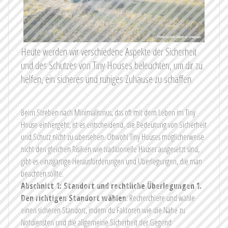
Heute werden wir verschiedene Aspekte der Sicherheit
und des Schutzes von Tiny Houses beleuchten, um dir zu
helfen, ein sicheres und ruhiges Zuhause zu schaffen.
Beim Streben nach Minimalismus, das oft mit dem Leben im Tiny
House einhergeht, ist es entscheidend, die Bedeutung von Sicherheit
und Schutz nicht zu übersehen. Obwohl Tiny Houses möglicherweise
nicht den gleichen Risiken wie traditionelle Häuser ausgesetzt sind,
gibt es einzigartige Herausforderungen und Überlegungen, die man
beachten sollte.
Abschnitt 1: Standort und rechtliche Überlegungen
1.
Den richtigen Standort wählen
: Recherchiere und wähle
einen sicheren Standort, indem du Faktoren wie die Nähe zu
Notdiensten und die allgemeine Sicherheit der Gegend