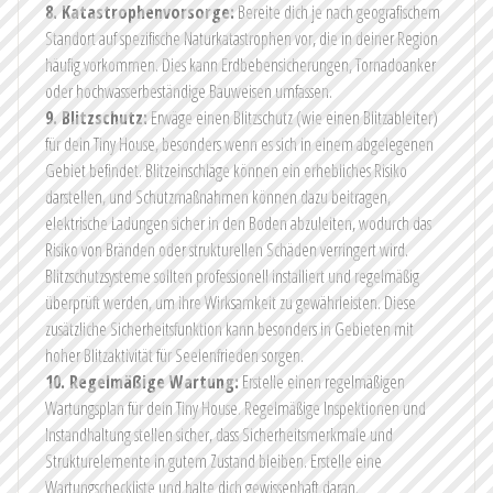
8. Katastrophenvorsorge:
Bereite dich je nach geografischem
Standort auf spezifische Naturkatastrophen vor, die in deiner Region
häufig vorkommen. Dies kann Erdbebensicherungen, Tornadoanker
oder hochwasserbeständige Bauweisen umfassen.
9. Blitzschutz:
Erwäge einen Blitzschutz (wie einen Blitzableiter)
für dein Tiny House, besonders wenn es sich in einem abgelegenen
Gebiet befindet. Blitzeinschläge können ein erhebliches Risiko
darstellen, und Schutzmaßnahmen können dazu beitragen,
elektrische Ladungen sicher in den Boden abzuleiten, wodurch das
Risiko von Bränden oder strukturellen Schäden verringert wird.
Blitzschutzsysteme sollten professionell installiert und regelmäßig
überprüft werden, um ihre Wirksamkeit zu gewährleisten. Diese
zusätzliche Sicherheitsfunktion kann besonders in Gebieten mit
hoher Blitzaktivität für Seelenfrieden sorgen.
10. Regelmäßige Wartung:
Erstelle einen regelmäßigen
Wartungsplan für dein Tiny House. Regelmäßige Inspektionen und
Instandhaltung stellen sicher, dass Sicherheitsmerkmale und
Strukturelemente in gutem Zustand bleiben. Erstelle eine
Wartungscheckliste und halte dich gewissenhaft daran.