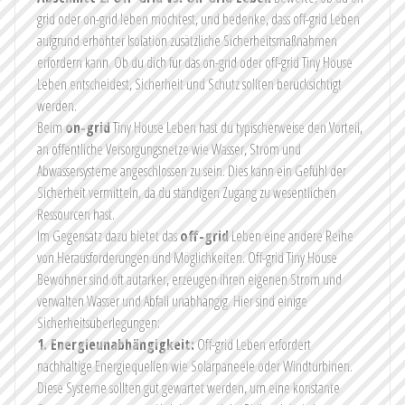
grid oder on-grid leben möchtest, und bedenke, dass off-grid Leben
aufgrund erhöhter Isolation zusätzliche Sicherheitsmaßnahmen
erfordern kann. Ob du dich für das on-grid oder off-grid Tiny House
Leben entscheidest, Sicherheit und Schutz sollten berücksichtigt
werden.
Beim
on-grid
Tiny House Leben hast du typischerweise den Vorteil,
an öffentliche Versorgungsnetze wie Wasser, Strom und
Abwassersysteme angeschlossen zu sein. Dies kann ein Gefühl der
Sicherheit vermitteln, da du ständigen Zugang zu wesentlichen
Ressourcen hast.
Im Gegensatz dazu bietet das
off-grid
Leben eine andere Reihe
von Herausforderungen und Möglichkeiten. Off-grid Tiny House
Bewohner sind oft autarker, erzeugen ihren eigenen Strom und
verwalten Wasser und Abfall unabhängig. Hier sind einige
Sicherheitsüberlegungen:
1. Energieunabhängigkeit:
Off-grid Leben erfordert
nachhaltige Energiequellen wie Solarpaneele oder Windturbinen.
Diese Systeme sollten gut gewartet werden, um eine konstante