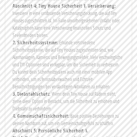
Abschnitt 4: Tiny House Sicherheit
1. Versicherung:
Investiere in eine umfassende Versicherungsdeckung, die auf Tiny
Houses zugeschnitten ist. Im Falle unvorhergesehener Unfälle oder
Katastrophen kann eine Versicherung finanziellen Schutz und
Seelenfrieden bieten.
2. Sicherheitssysteme:
Erkunde verschiedene
Sicherheitssysteme, die auf Tiny Houses zugeschnitten sind, wie
Alarmanlagen, Kameras und Bewegungsmelder. Viele erschwingliche
und DIY-Optionen sind verfügbar, um die Sicherheit zu verbessern.
Du kannst dein Sicherheitssystem auch mit einer mobilen App
verbinden, um es fernzuüberwachen und Echtzeit-
Benachrichtigungen bei verdächtigen Aktivitäten zu erhalten.
3. Diebstahlschutz
: Wenn dein Tiny House auf Rädern steht,
ziehe diese Option in Betracht, um die Sicherheit zu erhöhen und
Diebstahl zu verhindern.
4. Gemeinschaftssicherheit:
Baue positive Beziehungen zu
deinen Nachbarn auf, um ein Gemeinschaftsgefühl zu schaffen.
Abschnitt 5: Persönliche Sicherheit
1.