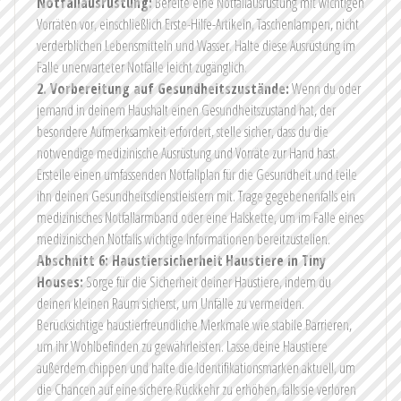
Notfallausrüstung:
Bereite eine Notfallausrüstung mit wichtigen
Vorräten vor, einschließlich Erste-Hilfe-Artikeln, Taschenlampen, nicht
verderblichen Lebensmitteln und Wasser. Halte diese Ausrüstung im
Falle unerwarteter Notfälle leicht zugänglich.
2. Vorbereitung auf Gesundheitszustände:
Wenn du oder
jemand in deinem Haushalt einen Gesundheitszustand hat, der
besondere Aufmerksamkeit erfordert, stelle sicher, dass du die
notwendige medizinische Ausrüstung und Vorräte zur Hand hast.
Erstelle einen umfassenden Notfallplan für die Gesundheit und teile
ihn deinen Gesundheitsdienstleistern mit. Trage gegebenenfalls ein
medizinisches Notfallarmband oder eine Halskette, um im Falle eines
medizinischen Notfalls wichtige Informationen bereitzustellen.
Abschnitt 6: Haustiersicherheit
Haustiere in Tiny
Houses:
Sorge für die Sicherheit deiner Haustiere, indem du
deinen kleinen Raum sicherst, um Unfälle zu vermeiden.
Berücksichtige haustierfreundliche Merkmale wie stabile Barrieren,
um ihr Wohlbefinden zu gewährleisten. Lasse deine Haustiere
außerdem chippen und halte die Identifikationsmarken aktuell, um
die Chancen auf eine sichere Rückkehr zu erhöhen, falls sie verloren