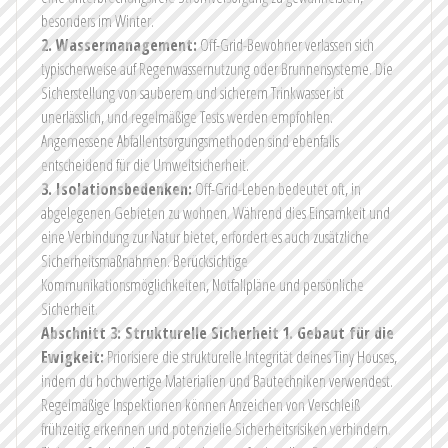
besonders im Winter.
2. Wassermanagement:
Off-Grid-Bewohner verlassen sich
typischerweise auf Regenwassernutzung oder Brunnensysteme. Die
Sicherstellung von sauberem und sicherem Trinkwasser ist
unerlässlich, und regelmäßige Tests werden empfohlen.
Angemessene Abfallentsorgungsmethoden sind ebenfalls
entscheidend für die Umweltsicherheit.
3. Isolationsbedenken:
Off-Grid-Leben bedeutet oft, in
abgelegenen Gebieten zu wohnen. Während dies Einsamkeit und
eine Verbindung zur Natur bietet, erfordert es auch zusätzliche
Sicherheitsmaßnahmen. Berücksichtige
Kommunikationsmöglichkeiten, Notfallpläne und persönliche
Sicherheit.
Abschnitt 3: Strukturelle Sicherheit
1. Gebaut für die
Ewigkeit:
Priorisiere die strukturelle Integrität deines Tiny Houses,
indem du hochwertige Materialien und Bautechniken verwendest.
Regelmäßige Inspektionen können Anzeichen von Verschleiß
frühzeitig erkennen und potenzielle Sicherheitsrisiken verhindern.