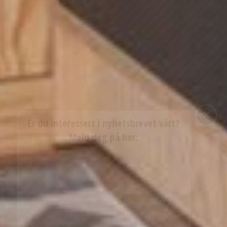
Er du interessert i nyhetsbrevet vårt?
Meld deg på her:
E-post
*
Jeg samtykker til at min kontaktinformasjon blir samlet inn og
behandlet for å svare på min henvendelse. Dataene vil bli slettet
når forespørselen min er behandlet.