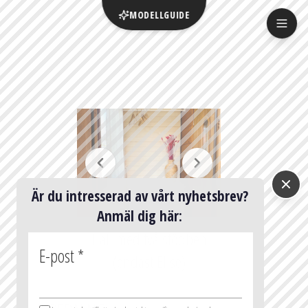
MODELLGUIDE
Är du intresserad av vårt nyhetsbrev?
Anmäl dig här:
Hall med två stödben
E-post
*
(endast Elise)