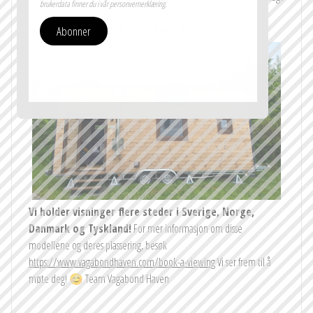
brukerdata finner du i vår personvernerklæring.
igjen for deg i ditt navn i resepsjonen.
For mer informasjon, bare
kontakt oss
.
Abonner
Vi holder visninger flere steder i Sverige, Norge,
Danmark og Tyskland!
For mer informasjon om disse
modellene og deres plassering, besøk
https://www.vagabondhaven.com/book-a-viewing
Vi ser frem til å
møte deg! 😊 Team Vagabond Haven