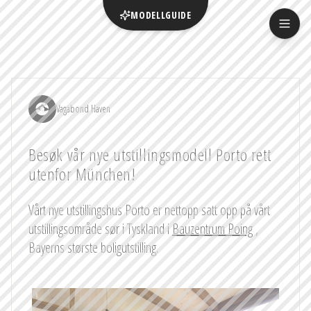
MODELLGUIDE
Vagabond Haven
Besøk vår nye utstillingsmodell Porto rett
utenfor München!
Vårt nye utstillingshus Porto er nettopp satt opp på vårt
utstillingsområde sør i Tyskland i
Bauzentrum Poing
,
Bayerns største boligutstilling.