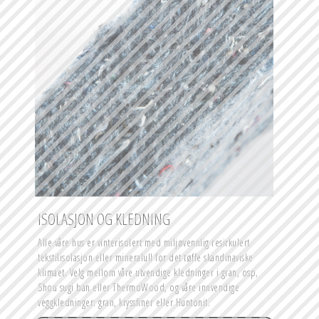
ISOLASJON OG KLEDNING
Alle våre hus er vinterisolert med miljøvennlig resirkulert 
tekstilisolasjon eller mineralull for det tøffe skandinaviske 
klimaet. Velg mellom våre utvendige kledninger i gran, osp, 
Shou sugi ban eller ThermoWood, og våre innvendige 
veggkledninger: gran, kryssfiner eller Huntonit.