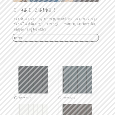
OFF-GRID LØSNINGER
Bli ekte selvforsynt og uavhengig uansett hvor du er ved å velge 
våre off-grid løsninger for energi, oppvarming, vannforsyning, 
avløpsvann og toalettavfall.
Les mer...