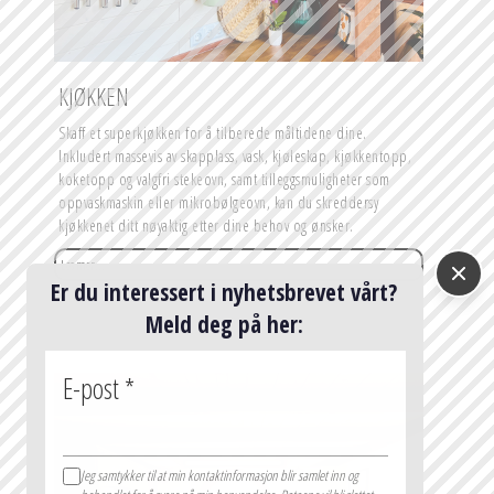
KJØKKEN
Skaff et superkjøkken for å tilberede måltidene dine. 
Inkludert massevis av skapplass, vask, kjøleskap, kjøkkentopp, 
koketopp og valgfri stekeovn, samt tilleggsmuligheter som 
oppvaskmaskin eller mikrobølgeovn, kan du skreddersy 
kjøkkenet ditt nøyaktig etter dine behov og ønsker.
Les mer...
Er du interessert i nyhetsbrevet vårt?
Meld deg på her:
E-post
*
Jeg samtykker til at min kontaktinformasjon blir samlet inn og