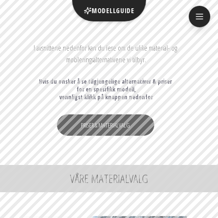
MODELLGUIDE
I avsnittene nedenfor kan du lese om de ulike material- og 
møbleringsalternativene vi tilbyr.
Hvis du ønsker å se tilgjengelige alternativer & priser 
for en spesifikk modell,

vennligst klikk på knappen nedenfor
PRISER & MATERIALVALG
VÅRE MATERIALVALG