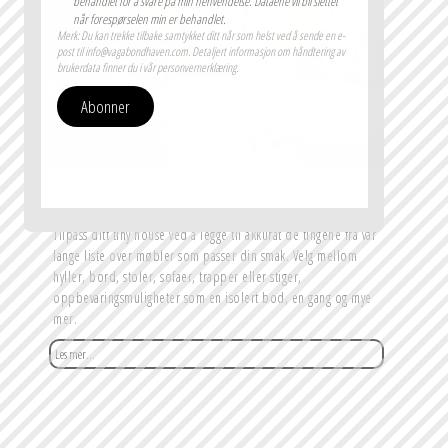
behandlet for å svare på min henvendelse. Dataene vil bli slettet
når forespørselen min er behandlet.
Merk: Du kan trekke tilbake samtykket ditt når som helst ved å sende en e-
post til info@vagabondhaven.com. Detaljert informasjon om håndtering av
brukerdata finner du i vår personvernerklæring.
Abonner
INNREDNING
Tilpass ditt tiny house ved å legge til akkurat de tingene fra vår 
lange liste over møbler som passer din smak. Velg mellom 
hyller, bord, stoler, sofaer, trapper eller stiger, 
oppbevaringsmuligheter som en isolert bod, en gang og mye 
mer.
Les mer...