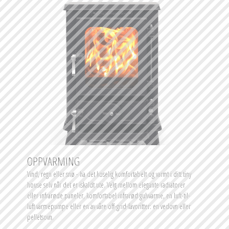
OPPVARMING
Vind, regn eller snø - ha det koselig komfortabelt og varmt i ditt tiny 
house selv når det er iskaldt ute. Velg mellom elegante radiatorer 
eller infrarøde paneler, komfortabel infrarød gulvvarme, en luft-til-
luft varmepumpe eller en av våre off-grid-favoritter: en vedovn eller 
pelletsovn.