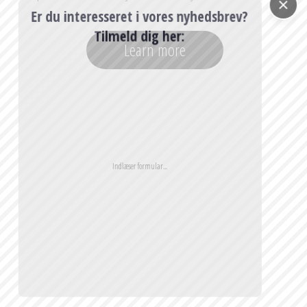
Er du interesseret i vores nyhedsbrev?
Tilmeld dig her:
Learn more
E-mail
*
Jeg giver samtykke til, at mine kontaktoplysninger indsamles og
behandles for at besvare min henvendelse. Dataene slettes, når
min anmodning er behandlet.
Bemærk: Du kan til enhver tid trække dit samtykke tilbage ved at sende en e-
mail til info@vagabondhaven.com. Detaljeret information om håndtering af
brugerdata findes i vores privatlivspolitik.
Send